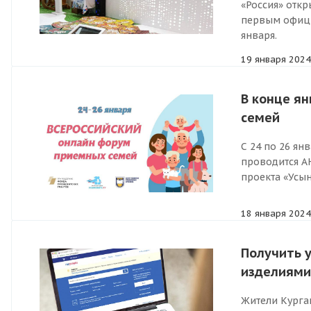
«Россия» отк
первым офици
января.
19 января 2024
В конце я
семей
С 24 по 26 я
проводится А
проекта «Усын
18 января 2024
Получить 
изделиями
Жители Курган