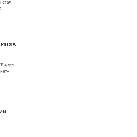
 стал
3
иемных
 Форум
нет-
ми