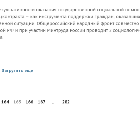
езультативности оказания государственной социальной помо
цконтракта – как инструмента поддержки граждан, оказавших
енной ситуации, Общероссийский народный фронт совместно
той РФ и при участии Минтруда России проводит 2 социологич
а.
Загрузить еще
164
165
166
167
...
282