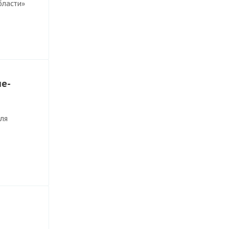
бласти»
ле-
ля